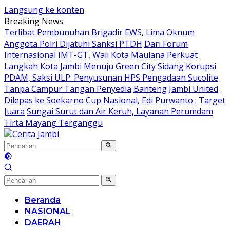
Langsung ke konten
Breaking News
Terlibat Pembunuhan Brigadir EWS, Lima Oknum
Anggota Polri Dijatuhi Sanksi PTDH
Dari Forum
Internasional IMT-GT, Wali Kota Maulana Perkuat
Langkah Kota Jambi Menuju Green City
Sidang Korupsi
PDAM, Saksi ULP: Penyusunan HPS Pengadaan Sucolite
Tanpa Campur Tangan Penyedia
Banteng Jambi United
Dilepas ke Soekarno Cup Nasional, Edi Purwanto : Target
Juara
Sungai Surut dan Air Keruh, Layanan Perumdam
Tirta Mayang Terganggu
Beranda
NASIONAL
DAERAH