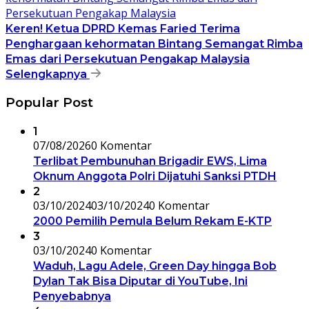
Keren! Ketua DPRD Kemas Faried Terima
Penghargaan kehormatan Bintang Semangat Rimba
Emas dari Persekutuan Pengakap Malaysia
Selengkapnya
Popular Post
1
07/08/2026
0 Komentar
Terlibat Pembunuhan Brigadir EWS, Lima
Oknum Anggota Polri Dijatuhi Sanksi PTDH
2
03/10/2024
03/10/2024
0 Komentar
2000 Pemilih Pemula Belum Rekam E-KTP
3
03/10/2024
0 Komentar
Waduh, Lagu Adele, Green Day hingga Bob
Dylan Tak Bisa Diputar di YouTube, Ini
Penyebabnya