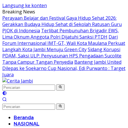
Langsung ke konten
Breaking News
Perayaan Belajar dan Festival Gaya Hidup Sehat 2026:
Gerakkan Budaya Hidup Sehat di Sekolah Ratusan Guru
PJOK di Indonesia
Terlibat Pembunuhan Brigadir EWS,
Lima Oknum Anggota Polri Dijatuhi Sanksi PTDH
Dari
Forum Internasional IMT-GT, Wali Kota Maulana Perkuat
Langkah Kota Jambi Menuju Green City
Sidang Korupsi
PDAM, Saksi ULP: Penyusunan HPS Pengadaan Sucolite
Tanpa Campur Tangan Penyedia
Banteng Jambi United
Dilepas ke Soekarno Cup Nasional, Edi Purwanto : Target
Juara
Beranda
NASIONAL