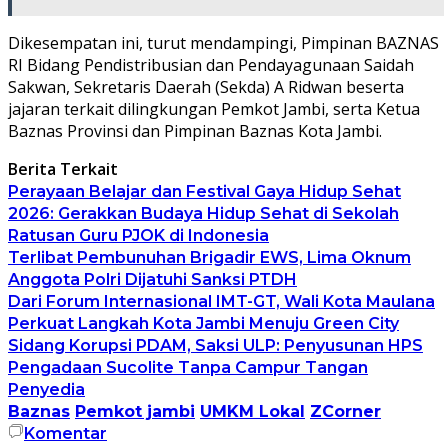
Dikesempatan ini, turut mendampingi, Pimpinan BAZNAS
RI Bidang Pendistribusian dan Pendayagunaan Saidah
Sakwan, Sekretaris Daerah (Sekda) A Ridwan beserta
jajaran terkait dilingkungan Pemkot Jambi, serta Ketua
Baznas Provinsi dan Pimpinan Baznas Kota Jambi.
Berita Terkait
Perayaan Belajar dan Festival Gaya Hidup Sehat
2026: Gerakkan Budaya Hidup Sehat di Sekolah
Ratusan Guru PJOK di Indonesia
Terlibat Pembunuhan Brigadir EWS, Lima Oknum
Anggota Polri Dijatuhi Sanksi PTDH
Dari Forum Internasional IMT-GT, Wali Kota Maulana
Perkuat Langkah Kota Jambi Menuju Green City
Sidang Korupsi PDAM, Saksi ULP: Penyusunan HPS
Pengadaan Sucolite Tanpa Campur Tangan
Penyedia
Baznas
Pemkot jambi
UMKM Lokal
ZCorner
Komentar