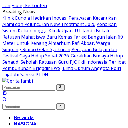
Langsung ke konten
Breaking News
Klinik Eunoia Hadirkan Inovasi Perawatan Kecantikan
Alami dan Peluncuran New Treatment 2026
Kenalkan
Sistem Kuliah hingga Klinik Ujian, UT Jambi Bekali
Ratusan Mahasiswa Baru
Kemas Faried Bangun Jalan 60
Meter untuk Kenang Almarhum Rafi Akbar, Warga
Simpang Rimbo Gelar Syukuran
Perayaan Belajar dan
Festival Gaya Hidup Sehat 2026: Gerakkan Budaya Hidup
Sehat di Sekolah Ratusan Guru PJOK di Indonesia
Terlibat
Pembunuhan Brigadir EWS, Lima Oknum Anggota Polri
Dijatuhi Sanksi PTDH
Beranda
NASIONAL