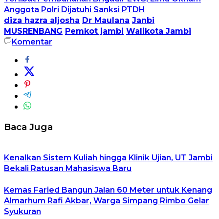
Anggota Polri Dijatuhi Sanksi PTDH
diza hazra aljosha
Dr Maulana
Janbi
MUSRENBANG
Pemkot jambi
Walikota Jambi
Komentar
Baca Juga
Kenalkan Sistem Kuliah hingga Klinik Ujian, UT Jambi
Bekali Ratusan Mahasiswa Baru
Kemas Faried Bangun Jalan 60 Meter untuk Kenang
Almarhum Rafi Akbar, Warga Simpang Rimbo Gelar
Syukuran